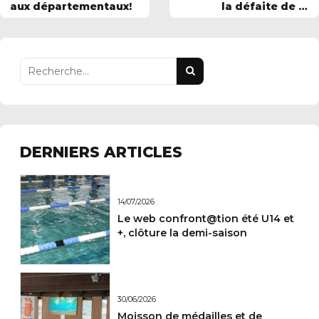
aux départementaux!
la défaite de la
Régionale à Tourcoing
DERNIERS ARTICLES
14/07/2026
Le web confront@tion été U14 et
+, clôture la demi-saison
30/06/2026
Moisson de médailles et de