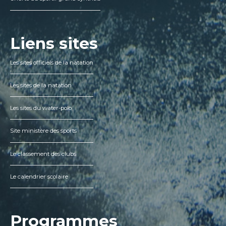
Liens sites
Les sites officiels de la natation
Les sites de la natation
Les sites du water-polo
Site ministère des sports
Le classement des clubs
Le calendrier scolaire
Programmes