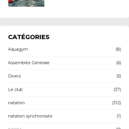
CATÉGORIES
Aquagym
(8)
Assemblée Générale
(6)
Divers
(5)
Le club
(37)
natation
(312)
natation synchronisée
(1)