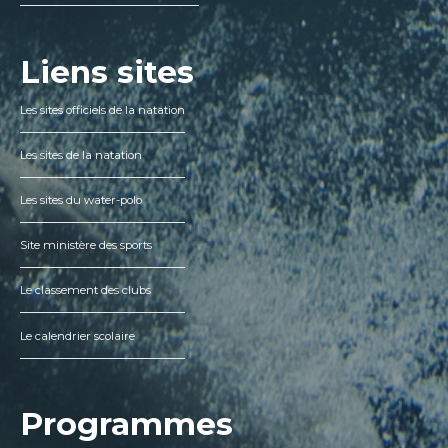
Liens sites
Les sites officiels de la natation
Les sites de la natation
Les sites du water-polo
Site ministère des sports
Le classement des clubs
Le calendrier scolaire
Programmes