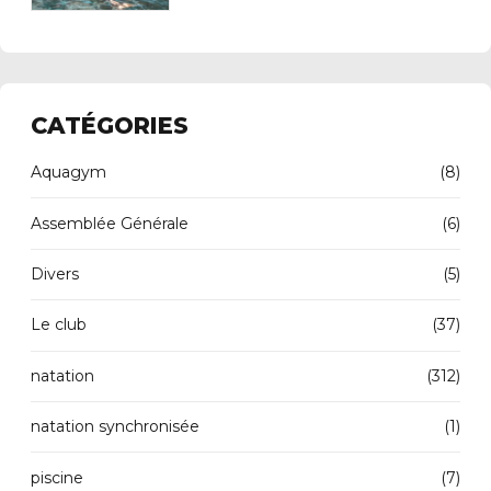
CATÉGORIES
Aquagym
(8)
Assemblée Générale
(6)
Divers
(5)
Le club
(37)
natation
(312)
natation synchronisée
(1)
piscine
(7)