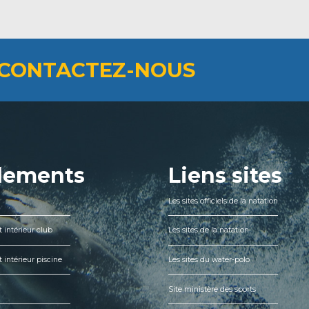
CONTACTEZ-NOUS
lements
Liens sites
Les sites officiels de la natation
 intérieur club
Les sites de la natation
 intérieur piscine
Les sites du water-polo
Site ministère des sports