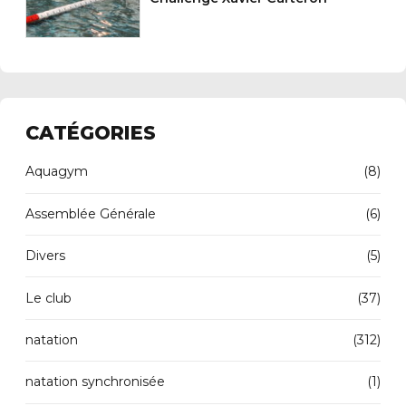
CATÉGORIES
Aquagym
(8)
Assemblée Générale
(6)
Divers
(5)
Le club
(37)
natation
(312)
natation synchronisée
(1)