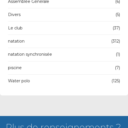
Assemblée Générale
(6)
Divers
(5)
Le club
(37)
natation
(312)
natation synchronisée
(1)
piscine
(7)
Water polo
(125)
Plus de renseignements ?