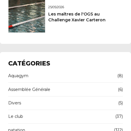
25/05/2026
Les maîtres de l'OGS au
Challenge Xavier Carteron
CATÉGORIES
Aquagym
(8)
Assemblée Générale
(6)
Divers
(5)
Le club
(37)
natation
(312)