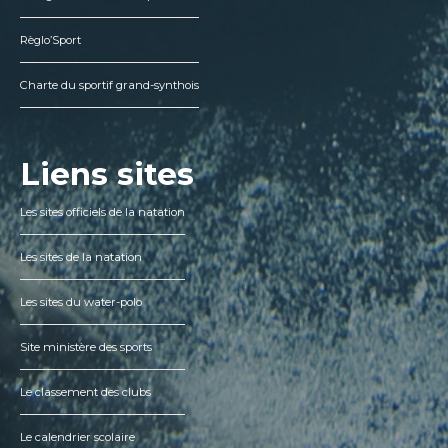
Règlo’Sport
Charte du sportif grand-synthois
Liens sites
Les sites officiels de la natation
Les sites de la natation
Les sites du water-polo
Site ministère des sports
Le classement des clubs
Le calendrier scolaire