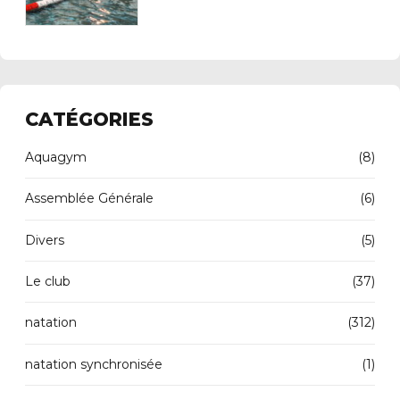
CATÉGORIES
Aquagym
(8)
Assemblée Générale
(6)
Divers
(5)
Le club
(37)
natation
(312)
natation synchronisée
(1)