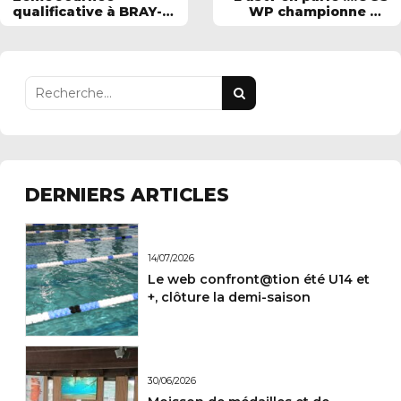
qualificative à BRAY-
WP championne de
DUNES
France N3
DERNIERS ARTICLES
14/07/2026
Le web confront@tion été U14 et
+, clôture la demi-saison
30/06/2026