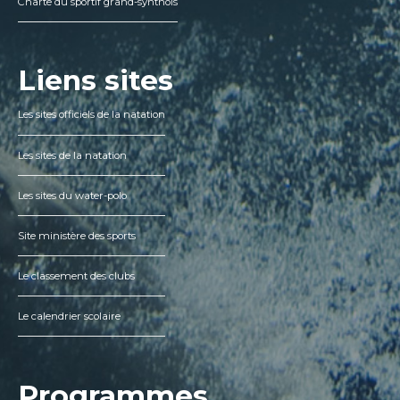
Charte du sportif grand-synthois
Liens sites
Les sites officiels de la natation
Les sites de la natation
Les sites du water-polo
Site ministère des sports
Le classement des clubs
Le calendrier scolaire
Programmes