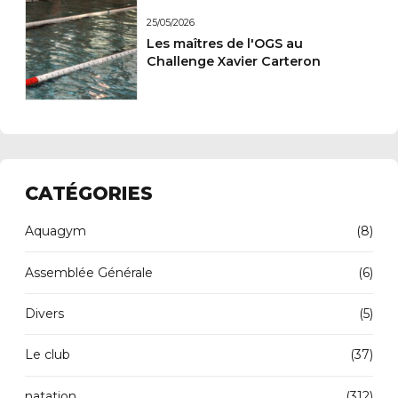
25/05/2026
Les maîtres de l'OGS au
Challenge Xavier Carteron
CATÉGORIES
Aquagym
(8)
Assemblée Générale
(6)
Divers
(5)
Le club
(37)
natation
(312)