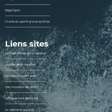
Règlo’Sport
Charte du sportif grand-synthois
Liens sites
Les sites officiels de la natation
Les sites de la natation
Les sites du water-polo
Site ministère des sports
Le classement des clubs
Le calendrier scolaire