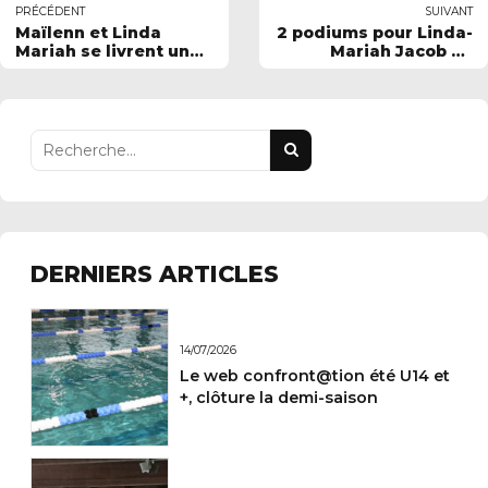
PRÉCÉDENT
SUIVANT
Maïlenn et Linda
2 podiums pour Linda-
Mariah se livrent une
Mariah Jacob au
belle bataille en
Webconfrontation
brasse...
Juniors été.
DERNIERS ARTICLES
14/07/2026
Le web confront@tion été U14 et
+, clôture la demi-saison