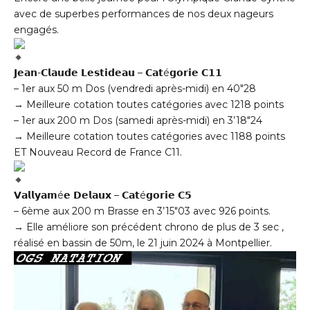
avec de superbes performances de nos deux nageurs
engagés.
𝗝𝗲𝗮𝗻-𝗖𝗹𝗮𝘂𝗱𝗲 𝗟𝗲𝘀𝘁𝗶𝗱𝗲𝗮𝘂 – 𝗖𝗮𝘁é𝗴𝗼𝗿𝗶𝗲 𝗖𝟭𝟭
– 1er aux 50 m Dos (vendredi après-midi) en 40″28
→ Meilleure cotation toutes catégories avec 1218 points
– 1er aux 200 m Dos (samedi après-midi) en 3’18″24
→ Meilleure cotation toutes catégories avec 1188 points
ET Nouveau Record de France C11.
𝗩𝗮𝗹𝗹𝘆𝗮𝗺é𝗲 𝗗𝗲𝗹𝗮𝘂𝘅 – 𝗖𝗮𝘁é𝗴𝗼𝗿𝗶𝗲 𝗖𝟱
– 6ème aux 200 m Brasse en 3’15″03 avec 926 points.
→ Elle améliore son précédent chrono de plus de 3 sec ,
réalisé en bassin de 50m, le 21 juin 2024 à Montpellier.