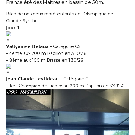
France été des Maitres en bassin de 50m.
Bilan de nos deux représentants de l’Olympique de
Grande-Synthe
𝗝𝗼𝘂𝗿 𝟭
𝗩𝗮𝗹𝗹𝘆𝗮𝗺é𝗲 𝗗𝗲𝗹𝗮𝘂𝘅 – Catégorie C5
– 4ème aux 200 m Papillon en 3’10″36
– 8ème aux 100 m Brasse en 1’30″26
𝗝𝗲𝗮𝗻-𝗖𝗹𝗮𝘂𝗱𝗲 𝗟𝗲𝘀𝘁𝗶𝗱𝗲𝗮𝘂 – Catégorie C11
– 1er : Champion de France au 200 m Papillon en 3’49″50