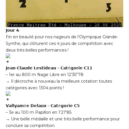
𝗝𝗼𝘂𝗿 4
Fin en beauté pour nos nageurs de l’Olympique Grande-
Synthe, qui clôturent ces 4 jours de compétition avec
deux très belles performances !
𝗝𝗲𝗮𝗻-𝗖𝗹𝗮𝘂𝗱𝗲 𝗟𝗲𝘀𝘁𝗶𝗱𝗲𝗮𝘂 – 𝗖𝗮𝘁é𝗴𝗼𝗿𝗶𝗲 𝗖𝟭𝟭
–
1er au 800 m Nage Libre en 12’35″78
→ Il décroche à nouveau la meilleure cotation toutes
catégories avec 1304 points !
𝗩𝗮𝗹𝗹𝘆𝗮𝗺é𝗲 𝗗𝗲𝗹𝗮𝘂𝘅 – 𝗖𝗮𝘁é𝗴𝗼𝗿𝗶𝗲 𝗖𝟱
–
3e au 100 m Papillon en 1’21″85
→ Une belle médaille et une très belle performance pour
conclure sa compétition.