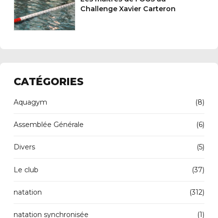
Challenge Xavier Carteron
CATÉGORIES
Aquagym
(8)
Assemblée Générale
(6)
Divers
(5)
Le club
(37)
natation
(312)
natation synchronisée
(1)