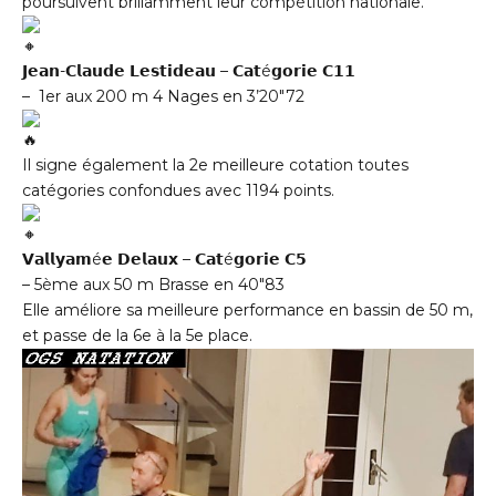
poursuivent brillamment leur compétition nationale.
𝗝𝗲𝗮𝗻-𝗖𝗹𝗮𝘂𝗱𝗲 𝗟𝗲𝘀𝘁𝗶𝗱𝗲𝗮𝘂 – 𝗖𝗮𝘁é𝗴𝗼𝗿𝗶𝗲 𝗖𝟭𝟭
– 1er aux 200 m 4 Nages en 3’20″72
Il signe également la 2e meilleure cotation toutes
catégories confondues avec 1194 points.
𝗩𝗮𝗹𝗹𝘆𝗮𝗺é𝗲 𝗗𝗲𝗹𝗮𝘂𝘅 – 𝗖𝗮𝘁é𝗴𝗼𝗿𝗶𝗲 𝗖𝟱
–
5ème aux 50 m Brasse en 40″83
Elle améliore sa meilleure performance en bassin de 50 m,
et passe de la 6e à la 5e place.