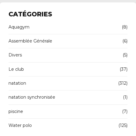
CATÉGORIES
Aquagym
(8)
Assemblée Générale
(6)
Divers
(5)
Le club
(37)
natation
(312)
natation synchronisée
(1)
piscine
(7)
Water polo
(125)