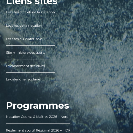
Liens sites
Les sites officiels de la natation
Les sites de la natation
Les sites du water-polo
Site ministère des sports
Le classement des clubs
Le calendrier scolaire
Programmes
Natation Course & Maîtres 2026 – Nord
Règlement sportif Régional 2026 – HDF