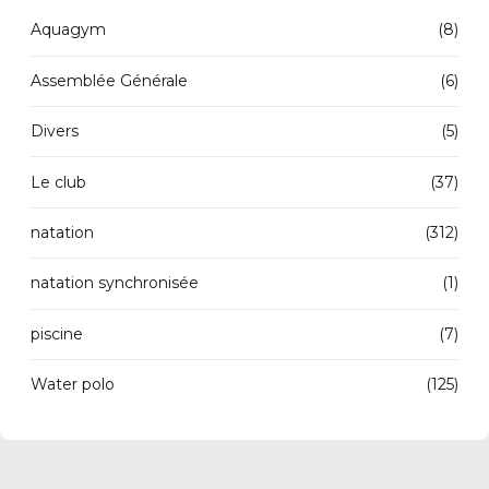
Aquagym
(8)
Assemblée Générale
(6)
Divers
(5)
Le club
(37)
natation
(312)
natation synchronisée
(1)
piscine
(7)
Water polo
(125)