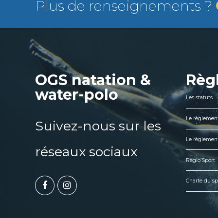
Plus de renseignements ?
OGS natation &
Règ
water-polo
Les statuts
Le règlement
Suivez-nous sur les
Le règlement
réseaux sociaux
Règlo’Sport
Charte du sp