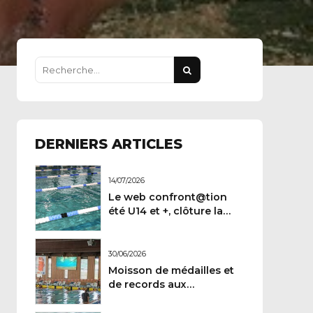
DERNIERS ARTICLES
14/07/2026
Le web confront@tion
été U14 et +, clôture la
demi-saison
30/06/2026
Moisson de médailles et
de records aux
Championnats de France
Maitres.