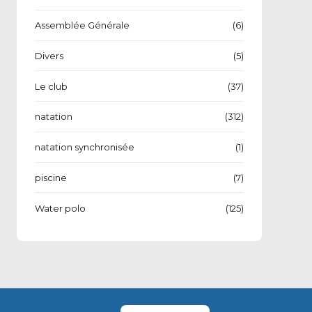
Assemblée Générale
(6)
Divers
(5)
Le club
(37)
natation
(312)
natation synchronisée
(1)
piscine
(7)
Water polo
(125)