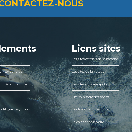
CONTACTEZ-NOUS
lements
Liens sites
Les sites officiels de la natation
 intérieur club
Les sites de la natation
 intérieur piscine
Les sites du water-polo
Site ministère des sports
ortif grand-synthois
Le classement des clubs
Le calendrier scolaire