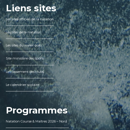
Liens sites
Les sites officiels de la natation
Les sites de la natation
Les sites du water-polo
Site ministère des sports
Le classement des clubs
Le calendrier scolaire
Programmes
Natation Course & Maîtres 2026 – Nord