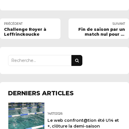
PRÉCÉDENT
SUIVANT
Challenge Royer à
Fin de saison par un
Leffrinckoucke
match nul pour la
régional à domicile
DERNIERS ARTICLES
14/07/2026
Le web confront@tion été U14 et
+, clôture la demi-saison