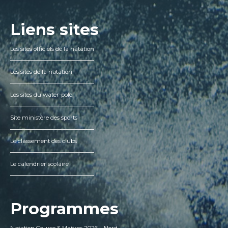
Liens sites
Les sites officiels de la natation
Les sites de la natation
Les sites du water-polo
Site ministère des sports
Le classement des clubs
Le calendrier scolaire
Programmes