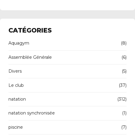
CATÉGORIES
Aquagym
(8)
Assemblée Générale
(6)
Divers
(5)
Le club
(37)
natation
(312)
natation synchronisée
(1)
piscine
(7)