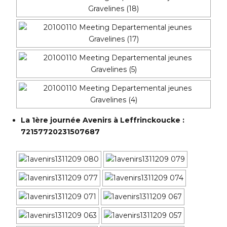
La 1ère journée Avenirs à Leffrinckoucke :
72157720231507687