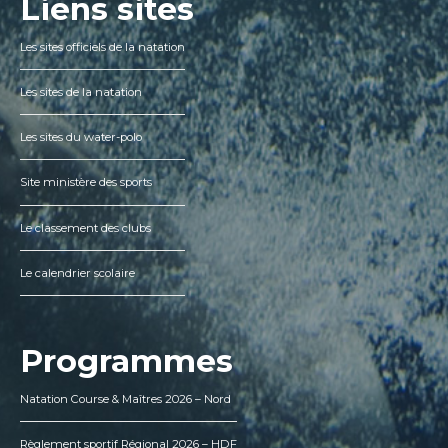
Liens sites
Les sites officiels de la natation
Les sites de la natation
Les sites du water-polo
Site ministère des sports
Le classement des clubs
Le calendrier scolaire
Programmes
Natation Course & Maîtres 2026 – Nord
Règlement sportif Régional 2026 – HDF