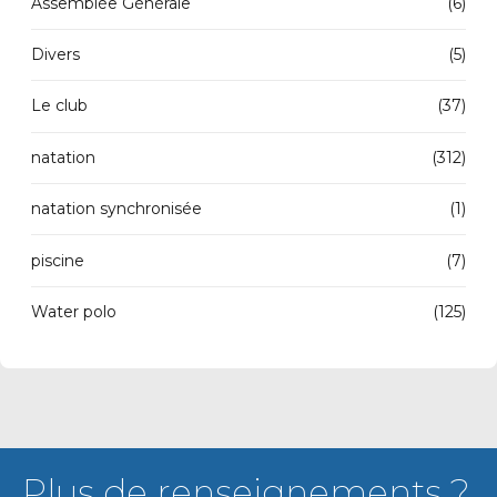
Assemblée Générale
(6)
Divers
(5)
Le club
(37)
natation
(312)
natation synchronisée
(1)
piscine
(7)
Water polo
(125)
Plus de renseignements ?