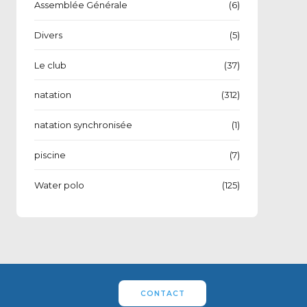
Assemblée Générale
(6)
Divers
(5)
Le club
(37)
natation
(312)
natation synchronisée
(1)
piscine
(7)
Water polo
(125)
CONTACT