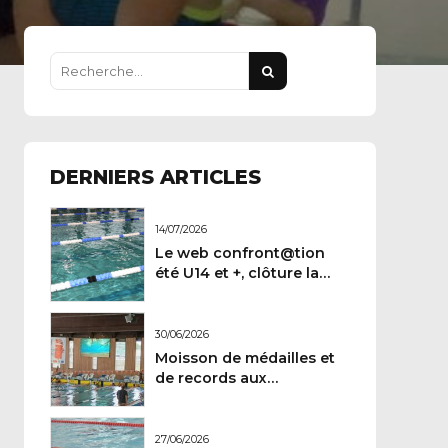
DERNIERS ARTICLES
14/07/2026
Le web confront@tion
été U14 et +, clôture la
demi-saison
30/06/2026
Moisson de médailles et
de records aux
Championnats de France
Maitres.
27/06/2026