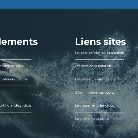
lements
Liens sites
Les sites officiels de la natation
 intérieur club
Les sites de la natation
 intérieur piscine
Les sites du water-polo
Site ministère des sports
ortif grand-synthois
Le classement des clubs
Le calendrier scolaire