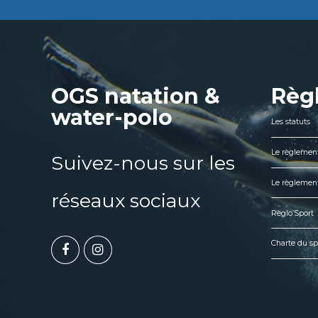
OGS natation &
Règ
water-polo
Les statuts
Le règlement
Suivez-nous sur les
Le règlement
réseaux sociaux
Règlo’Sport
Charte du sp