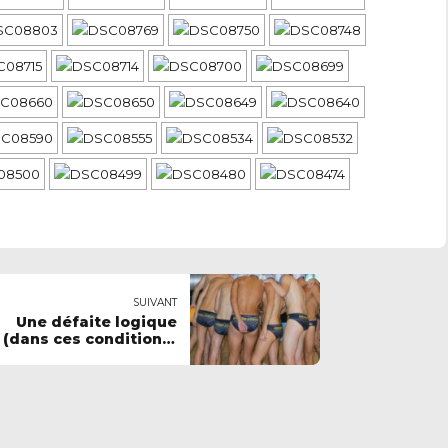
SUIVANT
Une défaite logique
(dans ces conditions-
là).