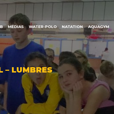
UB
MÉDIAS
WATER-POLO
NATATION
AQUAGYM
 – LUMBRES