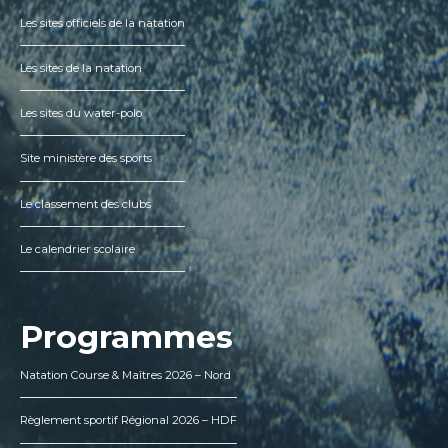
Les sites officiels de la natation
Les sites de la natation
Les sites du water-polo
Site ministère des sports
Le classement des clubs
Le calendrier scolaire
Programmes
Natation Course & Maîtres 2026 – Nord
Règlement sportif Régional 2026 – HDF