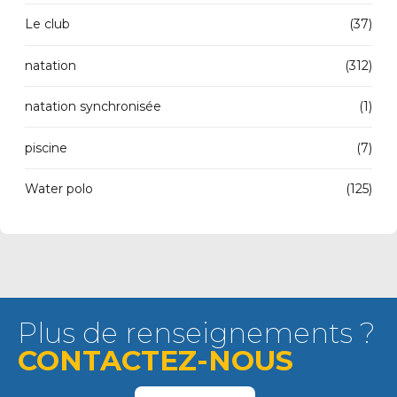
Le club
(37)
natation
(312)
natation synchronisée
(1)
piscine
(7)
Water polo
(125)
Plus de renseignements ?
CONTACTEZ-NOUS