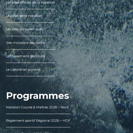
Les sites officiels de la natation
Les sites de la natation
Les sites du water-polo
Site ministère des sports
Le classement des clubs
Le calendrier scolaire
Programmes
Natation Course & Maîtres 2026 – Nord
Règlement sportif Régional 2026 – HDF