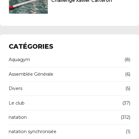
Challenge Xavier Carteron
CATÉGORIES
Aquagym
(8)
Assemblée Générale
(6)
Divers
(5)
Le club
(37)
natation
(312)
natation synchronisée
(1)