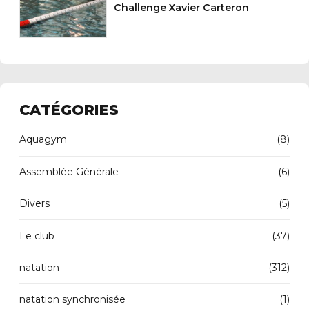
Challenge Xavier Carteron
CATÉGORIES
Aquagym
(8)
Assemblée Générale
(6)
Divers
(5)
Le club
(37)
natation
(312)
natation synchronisée
(1)