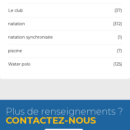
Le club
(37)
natation
(312)
natation synchronisée
(1)
piscine
(7)
Water polo
(125)
Plus de renseignements ?
CONTACTEZ-NOUS