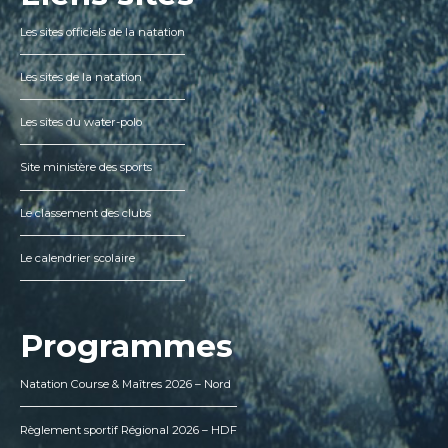
Les sites officiels de la natation
Les sites de la natation
Les sites du water-polo
Site ministère des sports
Le classement des clubs
Le calendrier scolaire
Programmes
Natation Course & Maîtres 2026 – Nord
Règlement sportif Régional 2026 – HDF