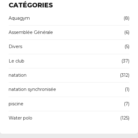
CATÉGORIES
Aquagym
(8)
Assemblée Générale
(6)
Divers
(5)
Le club
(37)
natation
(312)
natation synchronisée
(1)
piscine
(7)
Water polo
(125)