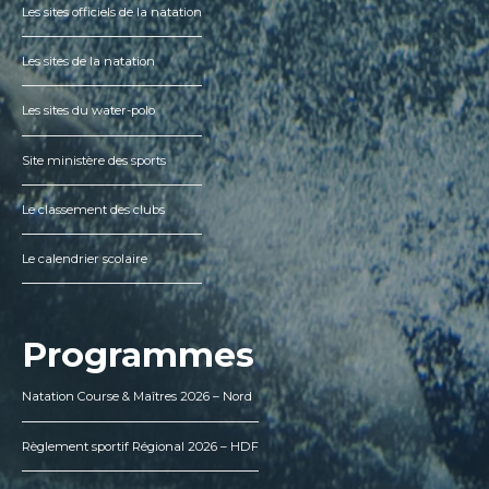
Les sites officiels de la natation
Les sites de la natation
Les sites du water-polo
Site ministère des sports
Le classement des clubs
Le calendrier scolaire
Programmes
Natation Course & Maîtres 2026 – Nord
Règlement sportif Régional 2026 – HDF