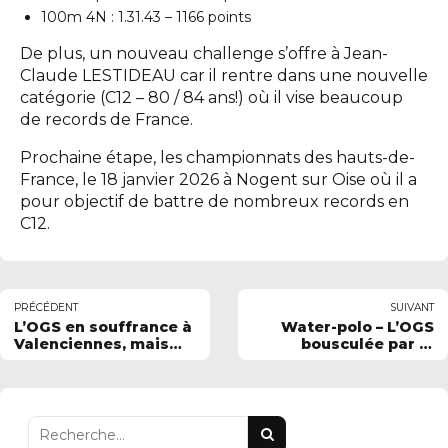
100m 4N : 1.31.43 – 1166 points
De plus, un nouveau challenge s’offre à Jean-
Claude LESTIDEAU car il rentre dans une nouvelle
catégorie (C12 – 80 / 84 ans!) où il vise beaucoup
de records de France.
Prochaine étape, les championnats des hauts-de-
France, le 18 janvier 2026 à Nogent sur Oise où il a
pour objectif de battre de nombreux records en
C12.
PRÉCÉDENT
SUIVANT
L’OGS en souffrance à
Water-polo – L’OGS
Valenciennes, mais
bousculée par la
debout jusqu’au bout
jeunesse et l’intensité
de Douai