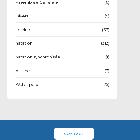
Assemblée Générale
(6)
Divers
(5)
Le club
(37)
natation
(312)
natation synchronisée
(1)
piscine
(7)
Water polo
(125)
CONTACT