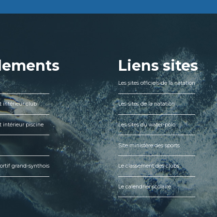
lements
Liens sites
Les sites officiels de la natation
 intérieur club
Les sites de la natation
 intérieur piscine
Les sites du water-polo
Site ministère des sports
ortif grand-synthois
Le classement des clubs
Le calendrier scolaire