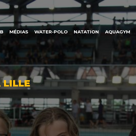
UB
MÉDIAS
WATER-POLO
NATATION
AQUAGYM
 LILLE