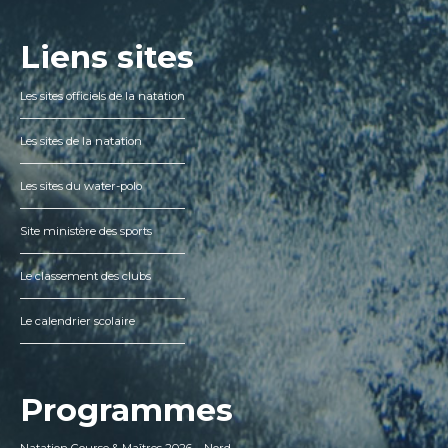
Liens sites
Les sites officiels de la natation
Les sites de la natation
Les sites du water-polo
Site ministère des sports
Le classement des clubs
Le calendrier scolaire
Programmes
Natation Course & Maîtres 2026 – Nord