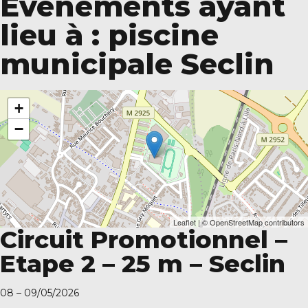
Événements ayant
lieu à :
piscine
municipale Seclin
+
−
Leaflet
| ©
OpenStreetMap
contributors
Circuit Promotionnel –
Etape 2 – 25 m – Seclin
08
–
09/05/2026