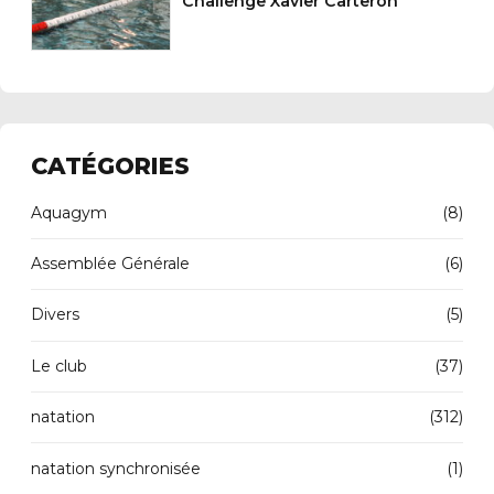
Challenge Xavier Carteron
CATÉGORIES
Aquagym
(8)
Assemblée Générale
(6)
Divers
(5)
Le club
(37)
natation
(312)
natation synchronisée
(1)