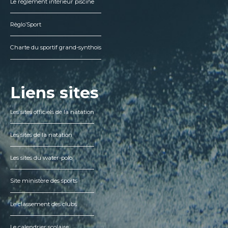
Le règlement intérieur piscine
Règlo’Sport
Charte du sportif grand-synthois
Liens sites
Les sites officiels de la natation
Les sites de la natation
Les sites du water-polo
Site ministère des sports
Le classement des clubs
Le calendrier scolaire