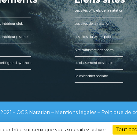
Les sites officiels de la natation
 intérieur club
Les sites de la natation
 intérieur piscine
Les sites du water-polo
Site ministère des sports
ortif grand-synthois
Le classement des clubs
Le calendrier scolaire
2021 – OGS Natation –
Mentions légales
–
Politique de co
le contrôle sur ceux que vous souhaitez activer
Tout ac