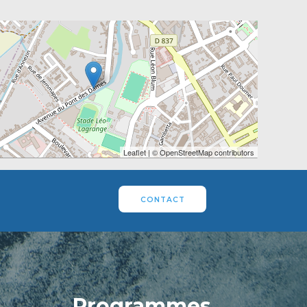
Leaflet
| ©
OpenStreetMap
contributors
CONTACT
Programmes