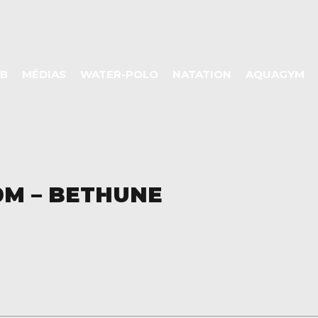
UB
MÉDIAS
WATER-POLO
NATATION
AQUAGYM
0M – BETHUNE