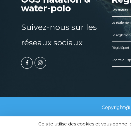
water-polo
Les statuts
Le règlement
Suivez-nous sur les
Le règlement
réseaux sociaux
Règlo’Sport
Charte du sp
Copyright@ 
Ce site utilise des cookies et vous donne 