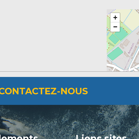
+
−
CONTACTEZ-NOUS
lements
Liens sites