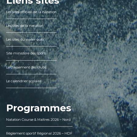
Liens sites
Les sites officiels de la natation
Les sites de la natation
Les sites du water-polo
Site ministère des sports
Le classement des clubs
Le calendrier scolaire
Programmes
Natation Course & Maîtres 2026 – Nord
Règlement sportif Régional 2026 – HDF