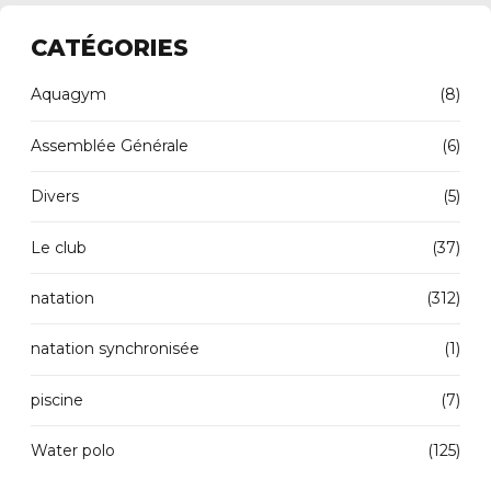
CATÉGORIES
Aquagym
(8)
Assemblée Générale
(6)
Divers
(5)
Le club
(37)
natation
(312)
natation synchronisée
(1)
piscine
(7)
Water polo
(125)