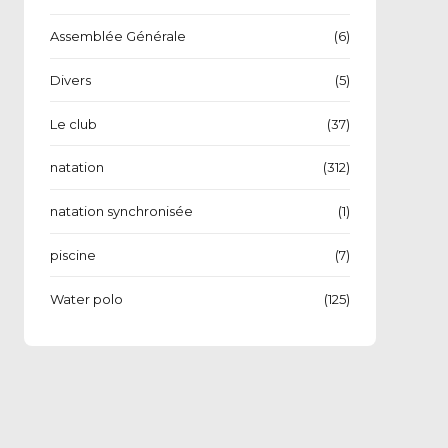
Assemblée Générale
(6)
Divers
(5)
Le club
(37)
natation
(312)
natation synchronisée
(1)
piscine
(7)
Water polo
(125)