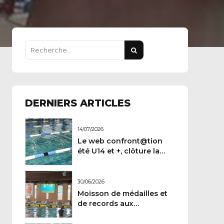
DERNIERS ARTICLES
14/07/2026
Le web confront@tion
été U14 et +, clôture la
demi-saison
30/06/2026
Moisson de médailles et
de records aux
Championnats de France
Maitres.