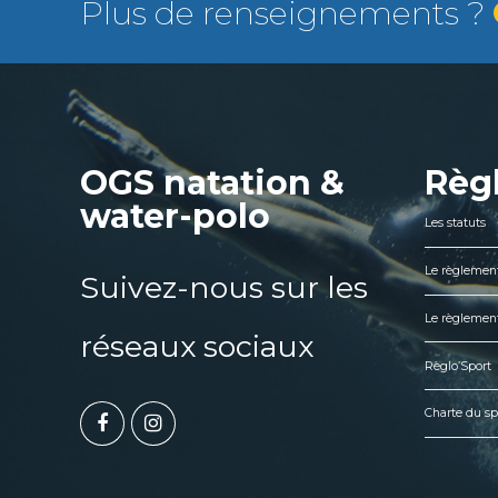
Plus de renseignements ?
OGS natation &
Règ
water-polo
Les statuts
Le règlement
Suivez-nous sur les
Le règlement
réseaux sociaux
Règlo’Sport
Charte du sp