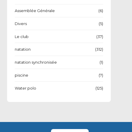
Assemblée Générale
(6)
Divers
(5)
Le club
(37)
natation
(312)
natation synchronisée
(1)
piscine
(7)
Water polo
(125)