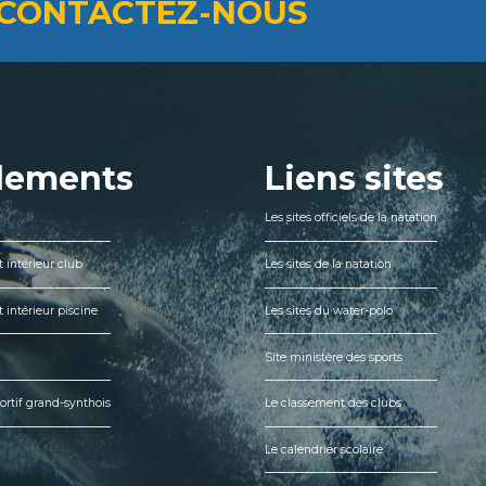
CONTACTEZ-NOUS
lements
Liens sites
Les sites officiels de la natation
 intérieur club
Les sites de la natation
 intérieur piscine
Les sites du water-polo
Site ministère des sports
ortif grand-synthois
Le classement des clubs
Le calendrier scolaire