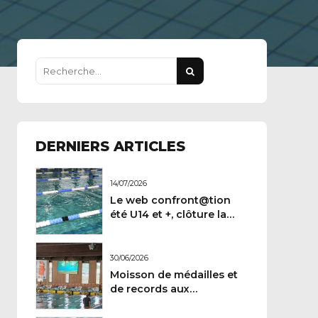
DERNIERS ARTICLES
14/07/2026
Le web confront@tion
été U14 et +, clôture la
demi-saison
30/06/2026
Moisson de médailles et
de records aux
Championnats de France
Maitres.