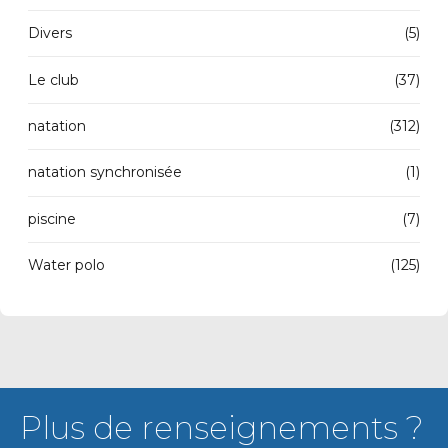
Divers
(5)
Le club
(37)
natation
(312)
natation synchronisée
(1)
piscine
(7)
Water polo
(125)
Plus de renseignements ?