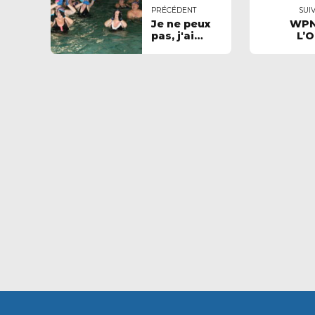
PRÉCÉDENT
SUI
Je ne peux
WPN
pas, j'ai
L’
Aquagym!
résiste m