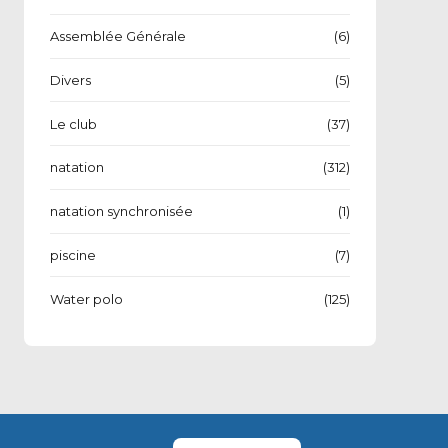
Assemblée Générale
(6)
Divers
(5)
Le club
(37)
natation
(312)
natation synchronisée
(1)
piscine
(7)
Water polo
(125)