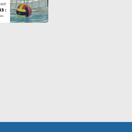
VANT
3 :
OGS
ais
...