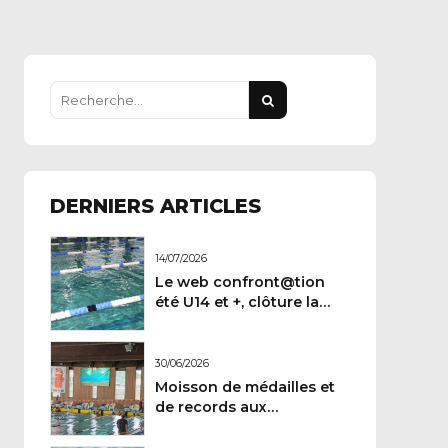
DERNIERS ARTICLES
14/07/2026
Le web confront@tion
été U14 et +, clôture la
demi-saison
30/06/2026
Moisson de médailles et
de records aux
Championnats de France
Maitres.