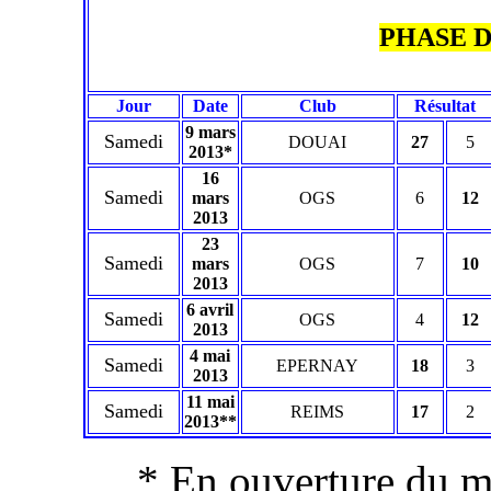
PHASE 
Jour
Date
Club
Résultat
9 mars
Samedi
DOUAI
27
5
2013*
16
Samedi
mars
OGS
6
12
2013
23
Samedi
mars
OGS
7
10
2013
6 avril
Samedi
OGS
4
12
2013
4 mai
Samedi
EPERNAY
18
3
2013
11 mai
Samedi
REIMS
17
2
2013**
* En ouverture du 