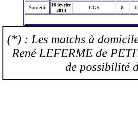
16 février
Samedi
OGS
8
0
2013
(*) : Les matchs à domicil
René LEFERME de PETIT
de possibilité 