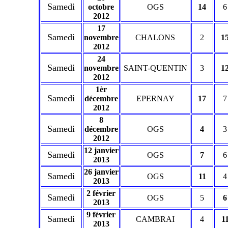
Samedi
octobre
OGS
14
6
2012
17
Samedi
novembre
CHALONS
2
1
2012
24
Samedi
novembre
SAINT-QUENTIN
3
1
2012
1èr
Samedi
décembre
EPERNAY
17
7
2012
8
Samedi
décembre
OGS
4
3
2012
12 janvier
Samedi
OGS
7
6
2013
26 janvier
Samedi
OGS
11
4
2013
2 février
Samedi
OGS
5
6
2013
9 février
Samedi
CAMBRAI
4
1
2013